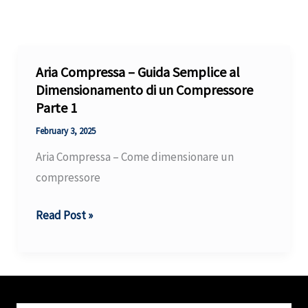
Aria Compressa – Guida Semplice al
Dimensionamento di un Compressore
Parte 1
February 3, 2025
Aria Compressa – Come dimensionare un
compressore
Aria
Read Post »
Compressa
–
Guida
Semplice